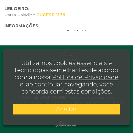
LEILOEIRO:
Paula Paladino,
JUCESP 1176
INFORMAÇÕES:
Os lotes com a descrição "
Atribuído(a)
", não tem
originalidade comprovada através expertise, certificado,
numeração, nota, etc..
AJUDA
FALE CONOSCO
Utilizamos cookies essenciais e
LEILÕES FINALIZADOS
tecnologias semelhantes de acordo
TERMOS E CONDIÇÕES DE USO
com a nossa
Política de Privacidade
OBTENHA UMA PLATAFORMA
e, ao continuar navegando, você
concorda com estas condições.
© 2026 -
LEILOAR ONLINE
. Todos os direitos reservados.
CNPJ 09.359.155/0001-93 | R DOUTOR LUIZ MIGLIANO, 923, TORRE 03,
JARDIM CABORE, SAO PAULO, SP, CEP 05711-001
Aceitar
CONTATO:
(11) 94582-9771
|
leiloar.online@gmail.com