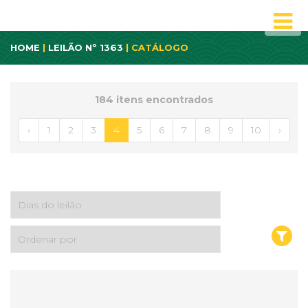
HOME
|
LEILÃO Nº 1363
| CATÁLOGO
184 itens encontrados
‹
1
2
3
4
5
6
7
8
9
10
›