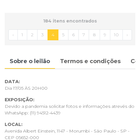
184 itens encontrados
‹
1
2
3
4
5
6
7
8
9
10
›
Sobre o leilão
Termos e condições
Co
DATA:
Dia 17/05 ÀS 20H00
EXPOSIÇÃO:
Devido a pandemia solicitar fotos e informações atrevés do
WhatsApp:
(11) 94512-4439
LOCAL:
Avenida Albert Einstein, 1147 - Morumbi - São Paulo - SP -
CEP 05652-000