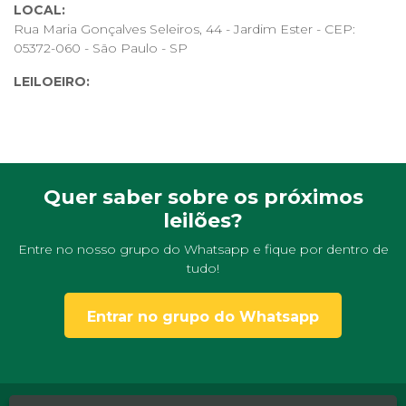
LOCAL:
Rua Maria Gonçalves Seleiros, 44 - Jardim Ester - CEP:
05372-060 - São Paulo - SP
LEILOEIRO:
HELVIO ANGEL LEGAL DA SILVA,
JUCESP 1520
INFORMAÇÕES:
Os leilões de desapego promovidos pela
Leiloar Online
tem a intenção de promover uma maneira segura e
rentável de se desfazer do que não usa mais e ainda ganhar
Quer saber sobre os próximos
um dinheiro extra!
leilões?
Entre no nosso grupo do Whatsapp e fique por dentro de
tudo!
Entrar no grupo do Whatsapp