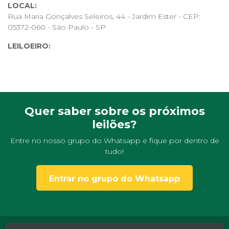
LOCAL:
Rua Maria Gonçalves Seleiros, 44 - Jardim Ester - CEP:
05372-060 - São Paulo - SP
LEILOEIRO:
HELVIO ANGEL LEGAL DA SILVA,
JUCESP 1520
INFORMAÇÕES:
Os leilões de desapego promovidos pela
Leiloar
Online
tem a intenção de promover uma maneira segura e
rentável de se desfazer do que não usa mais e ainda ganhar
Quer saber sobre os próximos
um dinheiro extra!
leilões?
Entre no nosso grupo do Whatsapp e fique por dentro de
tudo!
Entrar no grupo do Whatsapp