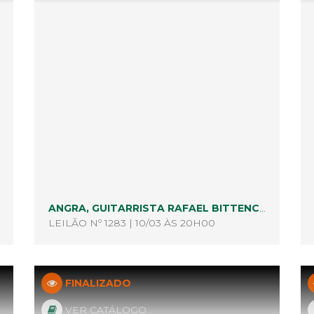
ANGRA, GUITARRISTA RAFAEL BITTENCOURT REALIZA LEILÃO PARA FÃS E APRECIADORES DE ROCK, HEAVY METAL E BOA MÚSICA
LEILÃO Nº 1283 | 10/03 ÀS 20H00
FINALIZADO
VER CATÁLOGO