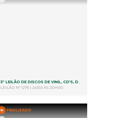
3º LEILÃO DE DISCOS DE VINIL, CD'S, DVD'S, BLUE RAY E AFINS
LEILÃO Nº 1276 | 24/02 ÀS 20H00
FINALIZADO