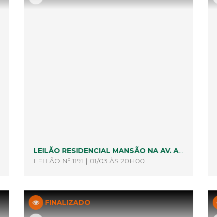
LEILÃO RESIDENCIAL MANSÃO NA AV. ALBERT EINSTEIN, MORUMBI - 3º DIA
LEILÃO Nº 1191 | 01/03 ÀS 20H00
FINALIZADO