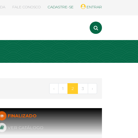
UDA
FALE CONOSCO
CADASTRE-SE
ENTRAR
‹
1
2
3
›
FINALIZADO
VER CATÁLOGO