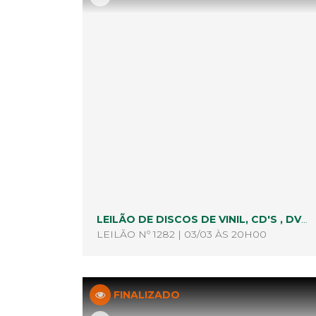
LEILÃO DE DISCOS DE VINIL, CD'S , DVD'S , BLU RAY , ETC...
LEILÃO Nº 1282 | 03/03 ÀS 20H00
FINALIZADO