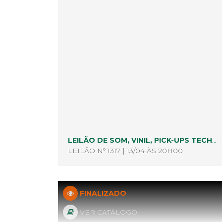
LEILÃO DE SOM, VINIL, PICK-UPS TECHNICS, RECEIVERS, TAPES, EQUALIZADORES, ETC....
LEILÃO Nº 1317 | 13/04 ÀS 20H00
FINALIZADO
VER CATÁLOGO