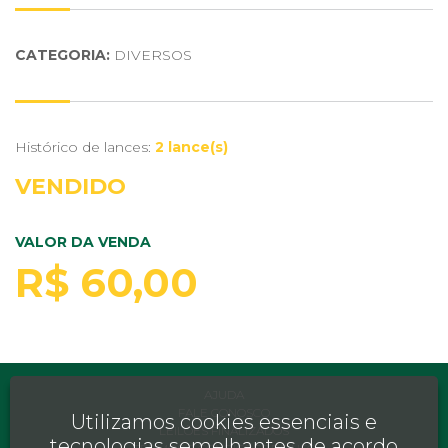
CATEGORIA:
DIVERSOS
Histórico de lances:
2 lance(s)
VENDIDO
VALOR DA VENDA
R$ 60,00
AJUDA
FALE CONOSCO
Utilizamos cookies essenciais e
LEILÕES FINALIZADOS
tecnologias semelhantes de acordo