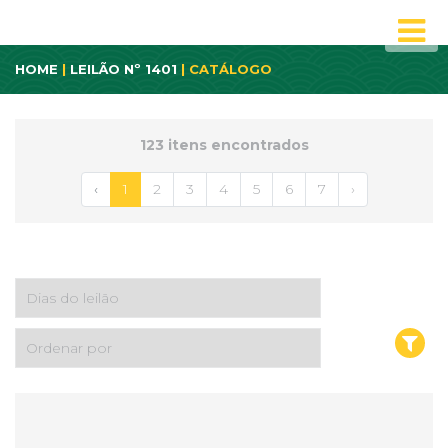
HOME
|
LEILÃO Nº 1401
| CATÁLOGO
123 itens encontrados
‹
1
2
3
4
5
6
7
›