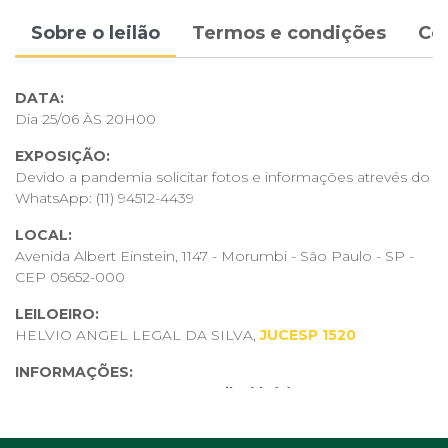
Sobre o leilão
Termos e condições
Co
DATA:
Dia 25/06 ÀS 20H00
EXPOSIÇÃO:
Devido a pandemia solicitar fotos e informações atrevés do
WhatsApp:
(11) 94512-4439
LOCAL:
Avenida Albert Einstein, 1147 - Morumbi - São Paulo - SP -
CEP 05652-000
LEILOEIRO:
HELVIO ANGEL LEGAL DA SILVA,
JUCESP 1520
INFORMAÇÕES:
Os lotes com a descrição "
Atribuído(a)
", não tem
originalidade comprovada através expertise, certificado,
numeração, nota, etc..